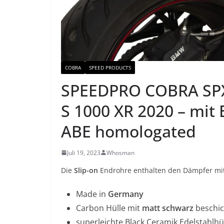
COBRA
SPEED PRODUCTS
SPEEDPRO COBRA SPX
S 1000 XR 2020 – mit 
ABE homologated
Juli 19, 2023
Whosman
Die
Slip-on
Endrohre enthalten den Dämpfer mit
Made in
Germany
Carbon Hülle mit
matt schwarz
beschic
superleichte Black Ceramik Edelstahlhü