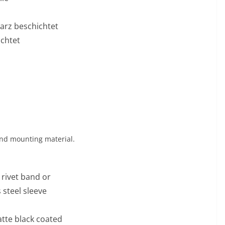
arz beschichtet
ichtet
and mounting material.
rivet band or
 steel sleeve
atte black coated