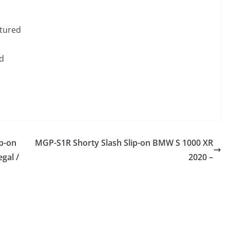
tured
ed
p-on
MGP-S1R Shorty Slash Slip-on BMW S 1000 XR
gal /
2020 –