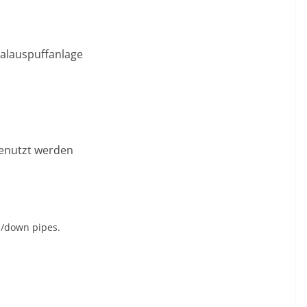
nalauspuffanlage
genutzt werden
rs/down pipes.