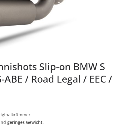
ishots Slip-on BMW S
-ABE / Road Legal / EEC /
riginalkrümmer.
und
geringes Gewicht.