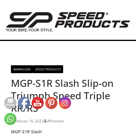
Zum
Inhalt
springen
BARRACUDA
SPEED PRODUCTS
MGP-S1R Slash Slip-on
Triumph Speed Triple
RR/RS
Februar 16, 2023
Whosman
MGP-S1R Slash