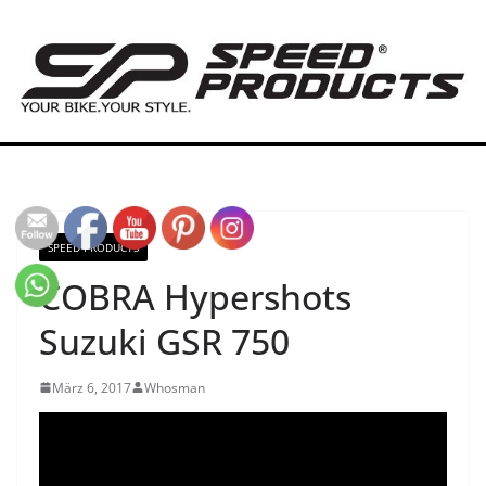
Zum
Inhalt
springen
SPEED PRODUCTS
COBRA Hypershots
Suzuki GSR 750
März 6, 2017
Whosman