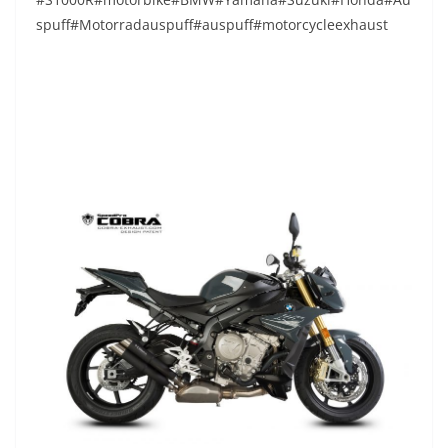
spuff#Motorradauspuff#auspuff#motorcycleexhaust