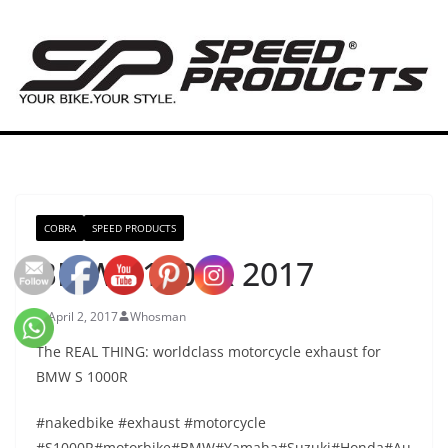
Zum
Inhalt
springen
COBRA
SPEED PRODUCTS
BMW S1000R 2017
April 2, 2017
Whosman
The REAL THING: worldclass motorcycle exhaust for
BMW S 1000R
#nakedbike #exhaust #motorcycle
#S1000R#motorbike#BMW#Yamaha#Suzuki#Honda#Au