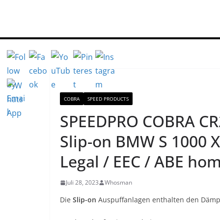
Zum
Inhalt
springen
COBRA
SPEED PRODUCTS
SPEEDPRO COBRA CR2
Slip-on BMW S 1000 X
Legal / EEC / ABE ho
Juli 28, 2023
Whosman
Die
Slip-on
Auspuffanlagen enthalten den Dämpfe