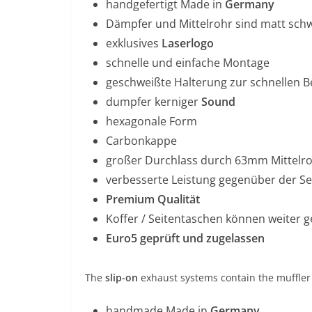
handgefertigt Made in
Germany
Dämpfer und Mittelrohr sind matt schw
exklusives
Laserlogo
schnelle und einfache Montage
geschweißte Halterung zur schnellen 
dumpfer kerniger
Sound
hexagonale Form
Carbonkappe
großer Durchlass durch 63mm Mittelr
verbesserte Leistung gegenüber der Se
Premium Qualität
Koffer / Seitentaschen können weiter 
Euro5 geprüft und zugelassen
The
slip-on
exhaust systems contain the muffler 
handmade Made in
Germany