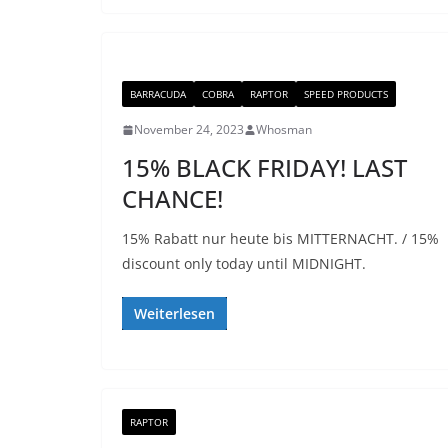
BARRACUDA
COBRA
RAPTOR
SPEED PRODUCTS
November 24, 2023
Whosman
15% BLACK FRIDAY! LAST
CHANCE!
15% Rabatt nur heute bis MITTERNACHT. / 15%
discount only today until MIDNIGHT.
Weiterlesen
RAPTOR