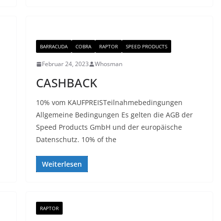
BARRACUDA
COBRA
RAPTOR
SPEED PRODUCTS
Februar 24, 2023
Whosman
CASHBACK
10% vom KAUFPREISTeilnahmebedingungen
Allgemeine Bedingungen Es gelten die AGB der
Speed Products GmbH und der europäische
Datenschutz. 10% of the
Weiterlesen
RAPTOR