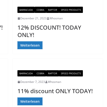
BARRACUDA
COBRA
RAPTOR
SPEED PRODUCTS
Dezember 21, 2023
Whosman
!
12% DISCOUNT! TODAY
ONLY!
Weiterlesen
BARRACUDA
COBRA
RAPTOR
SPEED PRODUCTS
Dezember 7, 2023
Whosman
11% discount ONLY TODAY!
Weiterlesen