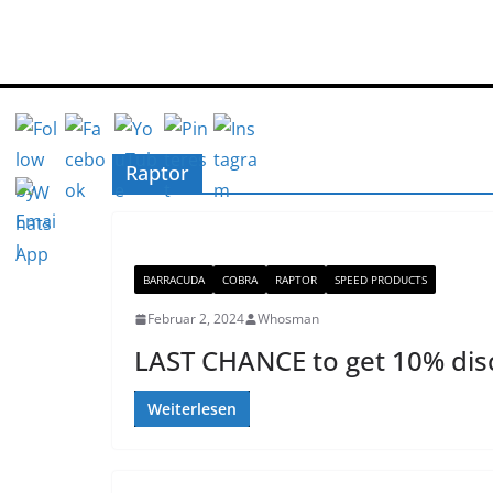
Zum
Inhalt
springen
Raptor
BARRACUDA
COBRA
RAPTOR
SPEED PRODUCTS
Februar 2, 2024
Whosman
LAST CHANCE to get 10% dis
Weiterlesen