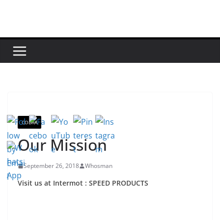
Zum
Inhalt
springen
COBRA
Our Mission
September 26, 2018
Whosman
Visit us at Intermot : SPEED PRODUCTS