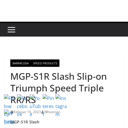
Zum
Inhalt
springen
BARRACUDA
SPEED PRODUCTS
MGP-S1R Slash Slip-on
Triumph Speed Triple
RR/RS
Februar 16, 2023
Whosman
MGP-S1R Slash